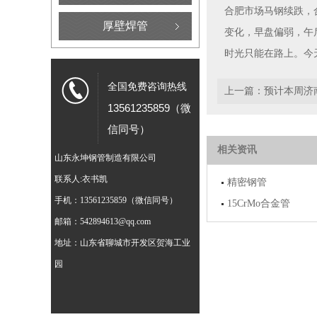
合肥市场马钢续跌，
厚壁焊管
变化，早盘偏弱，午
时光只能在路上。今
全国免费咨询热线
上一篇：
预计本周济
13561235859（微
信同号）
相关资讯
山东永坤钢管制造有限公司
联系人:衣书凯
精密钢管
手机：13561235859（微信同号）
15CrMo合金管
邮箱：542894613@qq.com
地址：山东省聊城市开发区贺海工业
园