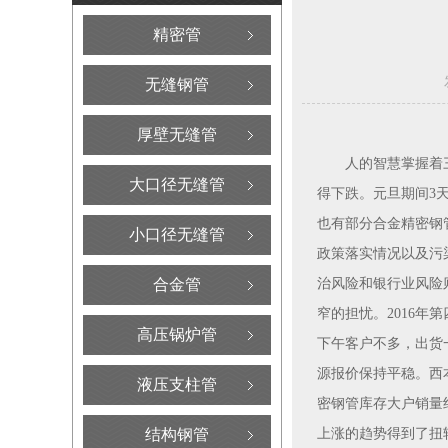
精密管
无缝钢管
厚壁无缝管
人的智慧掌握着
大口径无缝管
得下跌。元旦期间3
也有部分合金精密钢
小口径无缝管
政策落实情况以及污
合金管
治风险和银行业风险
窄的担忧。2016年
高压锅炉管
下午客户不多，出货
源报价保持平稳。西
液压支柱管
密钢管库存大户销量
结构钢管
上涨的趋势得到了扭