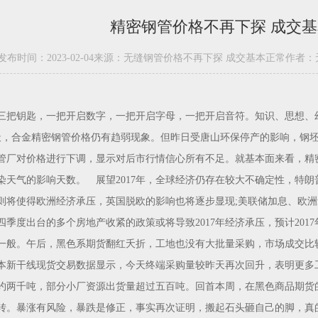
精密钢管价格不再下探 成交
发布时间：2023-02-04
来源：无缝钢管价格不再下探 成交基本正常
作者：
三把钥匙，一把开启数字，一把开启字母，一把开启音符。知识、思想、幻
天，合金精密钢管价格仍有趋弱现象。但昨日受唐山环保停产的影响，钢
管厂对价格进行下调，显示对后市行情信心所有不足。就基本面来看，精
染天气的影响天数。 展望2017年，全球经济仍存在较大不确定性，特
则将使得欧洲经济承压，英国脱欧的影响也将逐步显现;美联储加息、欧
第四季度出台的多个房地产收紧的政策或将导致2017年经济承压，预计201
一般。午后，黑色系期货翻红夭折，工地也没有大批量采购，市场成交比
本新干线现货交易数据显示，今天终端采购量较昨天再次回升，表明更多
约两千吨，部分小厂资源出货量超过五百吨。回首本周，在黑色商品期货
转。暴涨有风险，暴跌是修正，事实再次证明，搬起石头砸自己的脚，真