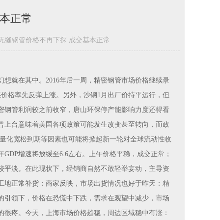
基本正常
无缝钢管价格不再下探 成交基本正常
想就在其中。2016年后一周，精密钢管市场价格继续录
坯价格率先反弹上涨。另外，沙钢1月出厂价持平运行，但
密钢管利润较之前收窄，唐山环保停产能影响力度还得看
朗普上台意味着美国各项政策可能发生改变甚至转向，而政
洲量化宽松到期等因素也可能将掀起新一轮对全球流动性收
7年GDP增速将放缓至6.6左右。上午价格平稳，成交正常；
较平淡。在此现状下，经销商自然不敢轻举妄动，主导资
工地正常补货；商家反映，市场出货情况也好于昨天：精
的引领下，价格在恐慌中下跌，需求在观望中减少，市场
的很疼。今天，上海市场价格趋稳，周边区域稳中有涨：